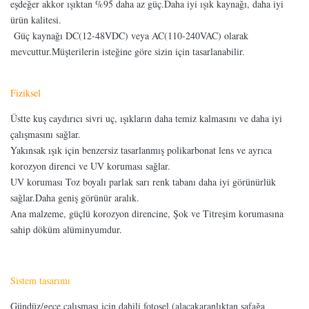
eşdeğer akkor ışıktan %95 daha az güç.Daha iyi ışık kaynağı, daha iyi
ürün kalitesi.
Güç kaynağı DC(12-48VDC) veya AC(110-240VAC) olarak
mevcuttur.Müşterilerin isteğine göre sizin için tasarlanabilir.
Fiziksel
Üstte kuş caydırıcı sivri uç, ışıkların daha temiz kalmasını ve daha iyi
çalışmasını sağlar.
Yakınsak ışık için benzersiz tasarlanmış polikarbonat lens ve ayrıca
korozyon direnci ve UV koruması sağlar.
UV koruması Toz boyalı parlak sarı renk tabanı daha iyi görünürlük
sağlar.Daha geniş görünür aralık.
Ana malzeme, güçlü korozyon direncine, Şok ve Titreşim korumasına
sahip döküm alüminyumdur.
Sistem tasarımı
Gündüz/gece çalışması için dahili fotosel (alacakaranlıktan şafağa