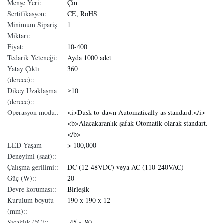
Menşe Yeri:
Çin
Sertifikasyon:
CE, RoHS
Minimum Sipariş
1
Miktarı:
Fiyat:
10-400
Tedarik Yeteneği:
Ayda 1000 adet
Yatay Çıktı
360
(derece)::
Dikey Uzaklaşma
≥10
(derece)::
Operasyon modu::
<i>Dusk-to-dawn Automatically as standard.</i>
<b>Alacakaranlık-şafak Otomatik olarak standart.
</b>
LED Yaşam
> 100,000
Deneyimi (saat)::
Çalışma gerilimi::
DC (12-48VDC) veya AC (110-240VAC)
Güç (W)::
20
Devre koruması::
Birleşik
Kurulum boyutu
190 x 190 x 12
(mm)::
Sıcaklık (℃)::
-45 ~ 80