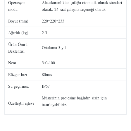
Operasyon
Alacakaranlıktan şafağa otomatik olarak standart
modu
olarak. 24 saat çalışma seçeneği olarak
Boyut (mm)
220*220*233
Ağırlık (kg)
2.3
Ürün Ömrü
Ortalama 5 yıl
Beklentisi
Nem
%0-100
Rüzgar hızı
80m/s
Su geçirmez
IP67
Müşterinin projesine bağlıdır, sizin için
Özelleştir işlevi
tasarlayabiliriz.