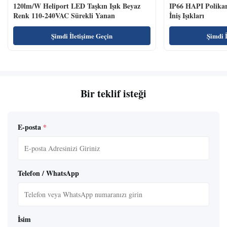
120lm/W Heliport LED Taşkın Işık Beyaz
IP66 HAPI Polikar
Renk 110-240VAC Sürekli Yanan
İniş Işıkları
Şimdi İletişime Geçin
Şimdi 
Bir teklif isteği
E-posta
*
Telefon / WhatsApp
İsim