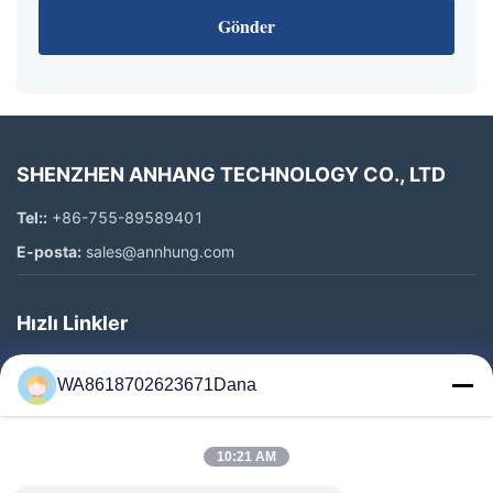
Gönder
SHENZHEN ANHANG TECHNOLOGY CO., LTD
Tel::
+86-755-89589401
E-posta:
sales@annhung.com
Hızlı Linkler
Evde
WA8618702623671Dana
Ürün
Videolar
10:21 AM
Hakkımızda