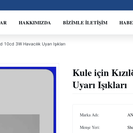
LAR
HAKKIMIZDA
BIZIMLE İLETIŞIM
HAB
cd 10cd 3W Havacılık Uyarı Işıkları
Kule için Kızı
Uyarı Işıkları
Marka Adı:
A
Menşe Yeri:
Sh