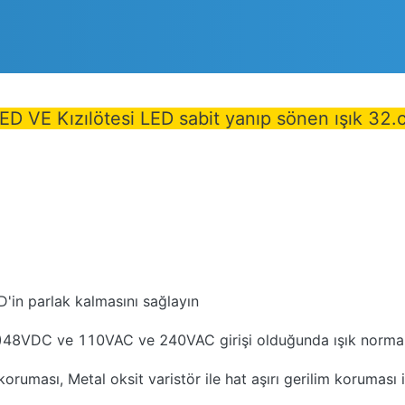
LED VE Kızılötesi LED sabit yanıp sönen ışık 32.
D'in parlak kalmasını sağlayın
)
48VDC ve 110VAC ve 240VAC girişi olduğunda ışık normal ş
ruması, Metal oksit varistör ile hat aşırı gerilim koruması i