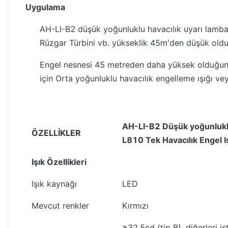
Uygulama
AH-LI-B2 düşük yoğunluklu havacılık uyarı lambas
Rüzgar Türbini vb. yükseklik 45m'den düşük old
Engel nesnesi 45 metreden daha yüksek olduğunda, 
için Orta yoğunluklu havacılık engelleme ışığı veya
AH-L
I-B2
Düşük yoğunluk
ÖZELLİKLER
L810 Tek
Havacılık Engel I
Işık Özellikleri
Işık kaynağı
LED
Mevcut renkler
Kırmızı
≥32.5cd (tip B), diğerleri i