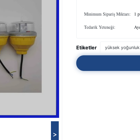
Minimum Sipariş Miktarı:
1 p
Tedarik Yeteneği:
Ayd
Etiketler
yüksek yoğunlukl
>