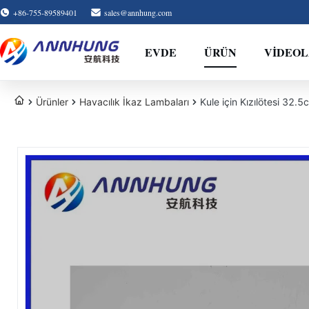
+86-755-89589401
sales@annhung.com
EVDE
ÜRÜN
VIDEO
Ürünler
Havacılık İkaz Lambaları
Kule için Kızılötesi 32.5