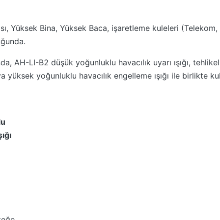
ı, Yüksek Bina, Yüksek Baca, işaretleme kuleleri (Telekom,
uğunda.
AH-LI-B2 düşük yoğunluklu havacılık uyarı ışığı, tehlikeli en
 yüksek yoğunluklu havacılık engelleme ışığı ile birlikte kull
lu
şığı
steğe