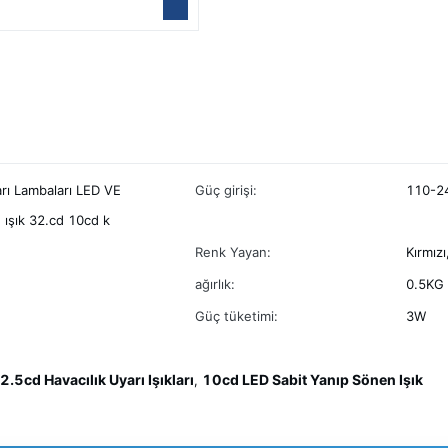
rı Lambaları LED VE
Güç girişi:
110-2
 ışık 32.cd 10cd k
Renk Yayan:
Kırmızı
ağırlık:
0.5KG
Güç tüketimi:
3W
2.5cd Havacılık Uyarı Işıkları
10cd LED Sabit Yanıp Sönen Işık
,