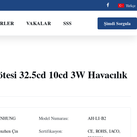
Türkçe
ERLER
VAKALAR
SSS
Şimdi Sorgula
lötesi 32.5cd 10cd 3W Havacılık
NNHUNG
Model Numarası:
AH-LI-B2
enzhen Çin
Sertifikasyon:
CE, ROHS, IACO,