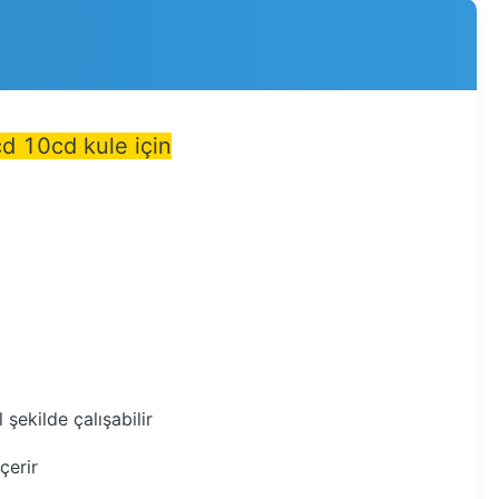
cd 10cd kule için
ekilde çalışabilir
çerir