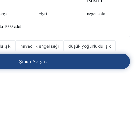
ISO9001
arça
Fiyat:
negotiable
a 1000 adet
u ışık
havacılık engel ışığı
düşük yoğunluklu ışık
Ş
i
m
d
i
S
o
r
g
u
l
a