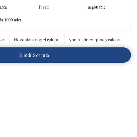
arça
Fiyat:
negotiable
a 1000 adet
lar
Havaalanı engel ışıkları
yanıp sönen güneş ışıkları
Ş
i
m
d
i
S
o
r
g
u
l
a