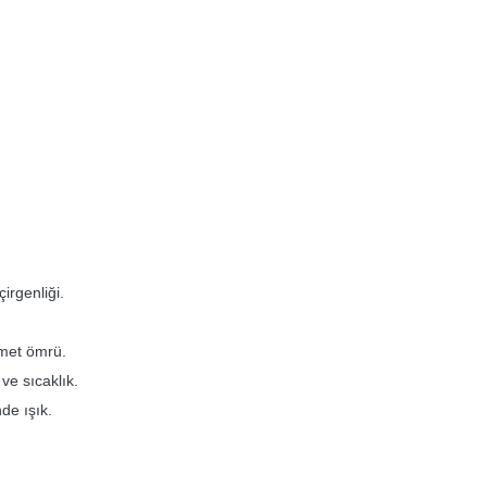
irgenliği.
zmet ömrü.
ve sıcaklık.
de ışık.