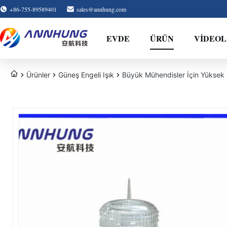
+86-755-89589401
sales@annhung.com
EVDE
ÜRÜN
VIDEO
Ürünler
Güneş Engeli Işık
Büyük Mühendisler İçin Yüksek 