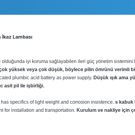
ş İkaz Lambası
il olduğunda iyi koruma sağlayabilen ileri güç yönetim sistemin
 çok yüksek veya çok düşük, böylece pilin ömrünü verimli bir ş
icated plumbic acid battery as power supply.
Düşük ışık ama yü
t pil ile işbirliği.
has specifics of light weight and corrosion insistence.
s kabuk 
nt for installation and transportation.
Kurulum ve nakliye için 