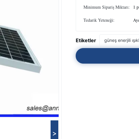
Minimum Sipariş Miktarı:
1 p
Tedarik Yeteneği:
Ayd
Etiketler
güneş enerjili ışık
>