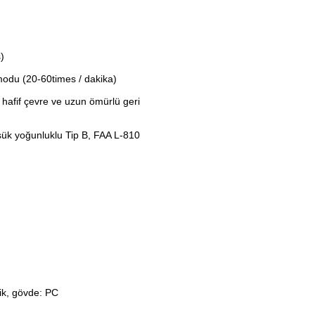
ş)
odu (20-60times / dakika)
 hafif çevre ve uzun ömürlü geri
ük yoğunluklu Tip B, FAA L-810
k, gövde: PC