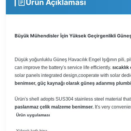
Ürün Açıklaması
Büyük Mühendisler İçin Yüksek Geçirgenlikli Güne
Düşük yoğunluklu Güneş Havacılık Engel Işığının pili, p
can improve the battery's service life efficiently.
sıcaklık
solar panels integrated design,cooperate with solar ded
benimser, güç kaynağı olarak güneş adanmış plumbic asi
Ürün
'
s shell adopts SUS304 stainless steel material that 
paslanmaz çelik malzeme benimser.
It's very convenie
Ürün uygulaması
-Yüksek katlı bina