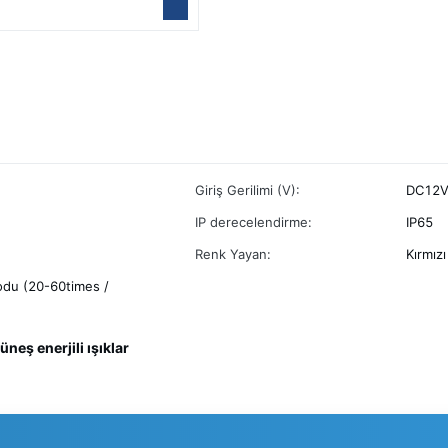
Giriş Gerilimi (V):
DC12V 
IP derecelendirme:
IP65
Renk Yayan:
Kırmızı
odu (20-60times /
üneş enerjili ışıklar