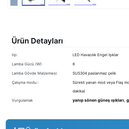
Ürün Detayları
tip:
LED Havacılık Engel Işıklar
Lamba Gücü (W):
6
Lamba Gövde Malzemesi:
SUS304 paslanmaz çelik
Çalışma modu::
Sürekli yanan mod veya Flaş m
dakika)
yanıp sönen güneş ışıkları
g
Vurgulamak
,