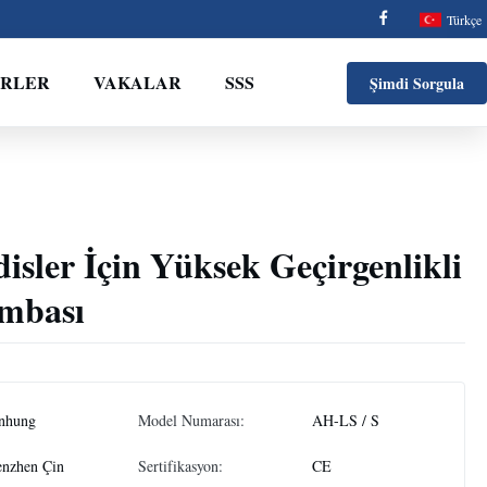
Türkçe
ERLER
VAKALAR
SSS
Şimdi Sorgula
sler İçin Yüksek Geçirgenlikli
mbası
nhung
Model Numarası:
AH-LS / S
enzhen Çin
Sertifikasyon:
CE