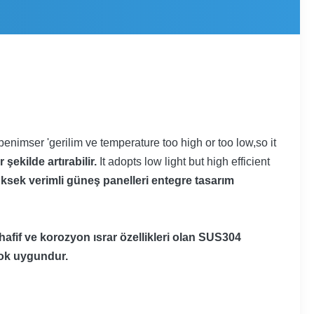
i benimser
'
gerilim ve
temperature too high or too low,so it
ekilde artırabilir.
It adopts low light but high efficient
ksek verimli güneş panelleri entegre tasarım
hafif ve korozyon ısrar özellikleri olan SUS304
çok uygundur.