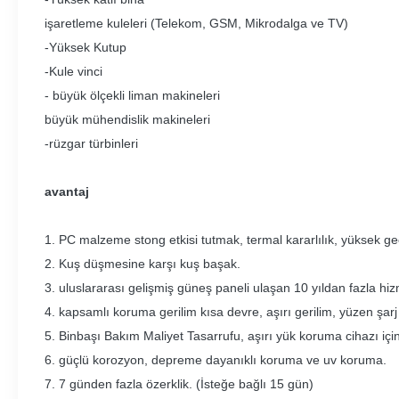
işaretleme kuleleri (Telekom, GSM, Mikrodalga ve TV)
-Yüksek Kutup
-Kule vinci
- büyük ölçekli liman makineleri
büyük mühendislik makineleri
-rüzgar türbinleri
avantaj
1. PC malzeme stong etkisi tutmak, termal kararlılık, yüksek geç
2. Kuş düşmesine karşı kuş başak.
3. uluslararası gelişmiş güneş paneli ulaşan 10 yıldan fazla hi
4. kapsamlı koruma gerilim kısa devre, aşırı gerilim, yüzen şarj 
5. Binbaşı Bakım Maliyet Tasarrufu, aşırı yük koruma cihazı için
6. güçlü korozyon, depreme dayanıklı koruma ve uv koruma.
7. 7 günden fazla özerklik. (İsteğe bağlı 15 gün)